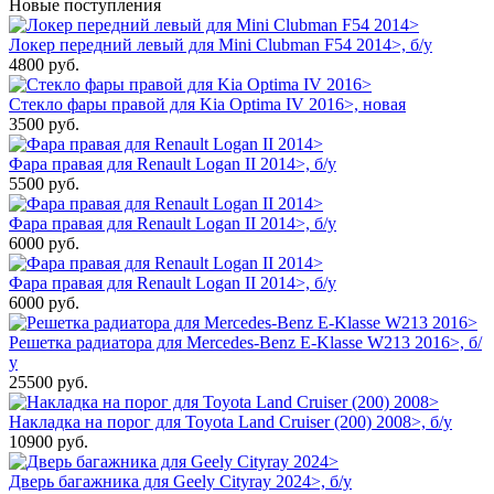
Новые поступления
Локер передний левый для Mini Clubman F54 2014>, б/у
4800
руб.
Стекло фары правой для Kia Optima IV 2016>, новая
3500
руб.
Фара правая для Renault Logan II 2014>, б/у
5500
руб.
Фара правая для Renault Logan II 2014>, б/у
6000
руб.
Фара правая для Renault Logan II 2014>, б/у
6000
руб.
Решетка радиатора для Mercedes-Benz E-Klasse W213 2016>, б/
у
25500
руб.
Накладка на порог для Toyota Land Cruiser (200) 2008>, б/у
10900
руб.
Дверь багажника для Geely Cityray 2024>, б/у