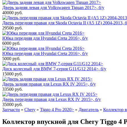
Дверь задняя левая для Volkswagen Tiguan 2017>, б/у
40000
руб.
Дверь передняя правая для Skoda Octavia II (A5 1Z) 2004-2013, б
29500
руб.
Юбка передняя для Hyundai Creta 2016>, б/у
6000
руб.
Юбка передняя для Hyundai Creta 2016>, б/у
5000
руб.
Диск колесный для BMW 7-серия G11/G12 2014>, б/у
15000
руб.
Дверь задняя правая для Lexus RX IV 2015>, б/у
33500
руб.
Дверь передняя правая для Lexus RX IV 2015>, б/у
35000
руб.
Запчасти
»
Chery
»
Tiggo 4 Pro 2020>
»
Двигатель
»
Коллектор 
Коллектор впускной для Chery Tiggo 4 Pr