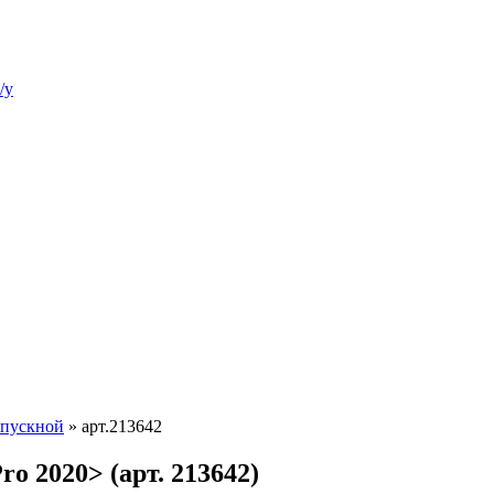
/у
впускной
»
арт.213642
o 2020> (арт. 213642)