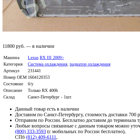
11800
руб.
—
в наличии
Машина
Lexus
RX III 2009>
Категория
Система охлаждения
,
радиатор охлаждения
Артикул
231441
Номер OEM
1604120353
Состояние
б/у
Описание
Только RX 400h
Склад
Санкт-Петербург - 1шт.
Данный товар есть в наличии
Доставим по Санкт-Петербургу, стоимость доставки 700 р
Отправим по России. Бесплатно доставим до терминала 
Любые вопросы связанные с данным товаром можно уточ
(800) 333-3593
(с мобильных по России бесплатно)
,
СПб
(812) 409-6111
,