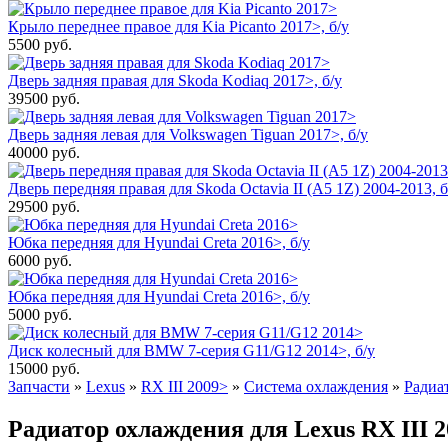
Крыло переднее правое для Kia Picanto 2017>, б/у
5500
руб.
Дверь задняя правая для Skoda Kodiaq 2017>, б/у
39500
руб.
Дверь задняя левая для Volkswagen Tiguan 2017>, б/у
40000
руб.
Дверь передняя правая для Skoda Octavia II (A5 1Z) 2004-2013, б
29500
руб.
Юбка передняя для Hyundai Creta 2016>, б/у
6000
руб.
Юбка передняя для Hyundai Creta 2016>, б/у
5000
руб.
Диск колесный для BMW 7-серия G11/G12 2014>, б/у
15000
руб.
Запчасти
»
Lexus
»
RX III 2009>
»
Система охлаждения
»
Радиа
Радиатор охлаждения для Lexus RX III 20