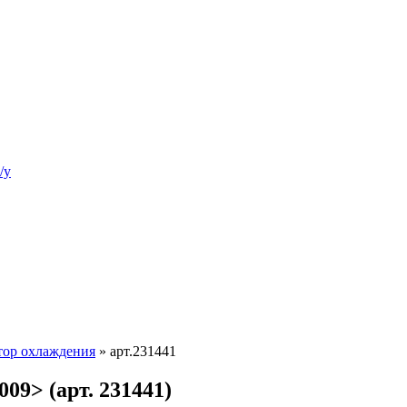
/у
тор охлаждения
»
арт.231441
09> (арт. 231441)