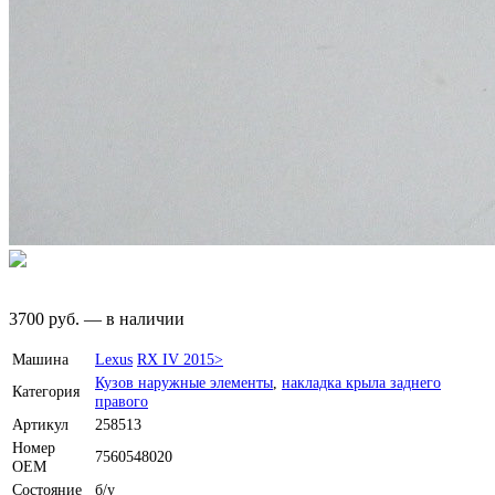
3700
руб.
—
в наличии
Машина
Lexus
RX IV 2015>
Кузов наружные элементы
,
накладка крыла заднего
Категория
правого
Артикул
258513
Номер
7560548020
OEM
Состояние
б/у