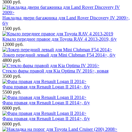
3000
руб.
Накладка двери багажника для Land Rover Discovery IV 2009>,
б/у
1500
руб.
Крыло переднее правое для Toyota RAV 4 2013-2019, б/у
12000
руб.
Локер передний левый для Mini Clubman F54 2014>, б/у
4800
руб.
Стекло фары правой для Kia Optima IV 2016>, новая
3500
руб.
Фара правая для Renault Logan II 2014>, б/у
5500
руб.
Фара правая для Renault Logan II 2014>, б/у
6000
руб.
Фара правая для Renault Logan II 2014>, б/у
6000
руб.