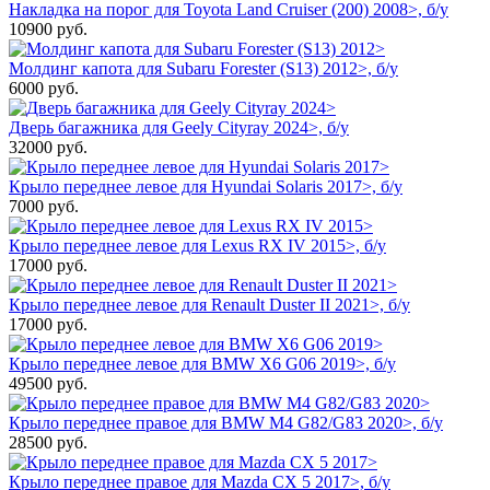
Накладка на порог для Toyota Land Cruiser (200) 2008>, б/у
10900
руб.
Молдинг капота для Subaru Forester (S13) 2012>, б/у
6000
руб.
Дверь багажника для Geely Cityray 2024>, б/у
32000
руб.
Крыло переднее левое для Hyundai Solaris 2017>, б/у
7000
руб.
Крыло переднее левое для Lexus RX IV 2015>, б/у
17000
руб.
Крыло переднее левое для Renault Duster II 2021>, б/у
17000
руб.
Крыло переднее левое для BMW X6 G06 2019>, б/у
49500
руб.
Крыло переднее правое для BMW M4 G82/G83 2020>, б/у
28500
руб.
Крыло переднее правое для Mazda CX 5 2017>, б/у