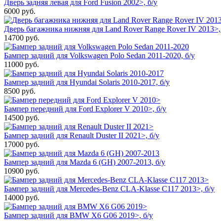
Дверь задняя левая для Ford Fusion 2002>, б/у
6000
руб.
Дверь багажника нижняя для Land Rover Range Rover IV 2013>,
14700
руб.
Бампер задний для Volkswagen Polo Sedan 2011-2020, б/у
11000
руб.
Бампер задний для Hyundai Solaris 2010-2017, б/у
8500
руб.
Бампер передний для Ford Explorer V 2010>, б/у
14500
руб.
Бампер задний для Renault Duster II 2021>, б/у
17000
руб.
Бампер задний для Mazda 6 (GH) 2007-2013, б/у
10900
руб.
Бампер задний для Mercedes-Benz CLA-Klasse C117 2013>, б/у
14000
руб.
Бампер задний для BMW X6 G06 2019>, б/у