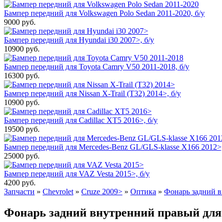
Бампер передний для Volkswagen Polo Sedan 2011-2020, б/у
9000
руб.
Бампер передний для Hyundai i30 2007>, б/у
10900
руб.
Бампер передний для Toyota Camry V50 2011-2018, б/у
16300
руб.
Бампер передний для Nissan X-Trail (T32) 2014>, б/у
10900
руб.
Бампер передний для Cadillac XT5 2016>, б/у
19500
руб.
Бампер передний для Mercedes-Benz GL/GLS-klasse X166 2012>,
25000
руб.
Бампер передний для VAZ Vesta 2015>, б/у
4200
руб.
Запчасти
»
Chevrolet
»
Cruze 2009>
»
Оптика
»
Фонарь задний 
Фонарь задний внутренний правый для C