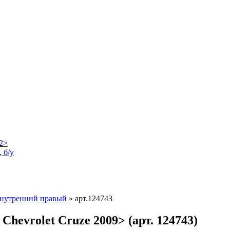
 б/у
внутренний правый
»
арт.124743
hevrolet Cruze 2009> (арт. 124743)