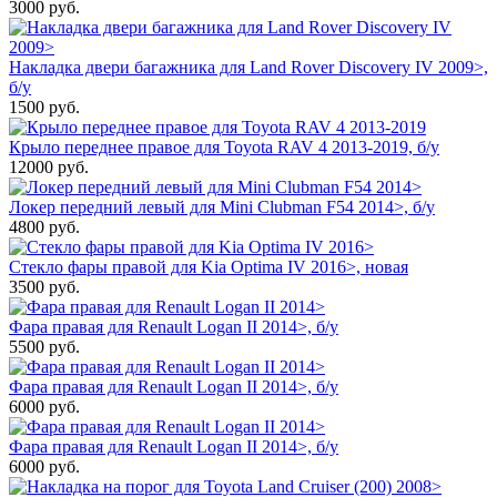
3000
руб.
Накладка двери багажника для Land Rover Discovery IV 2009>,
б/у
1500
руб.
Крыло переднее правое для Toyota RAV 4 2013-2019, б/у
12000
руб.
Локер передний левый для Mini Clubman F54 2014>, б/у
4800
руб.
Стекло фары правой для Kia Optima IV 2016>, новая
3500
руб.
Фара правая для Renault Logan II 2014>, б/у
5500
руб.
Фара правая для Renault Logan II 2014>, б/у
6000
руб.
Фара правая для Renault Logan II 2014>, б/у
6000
руб.