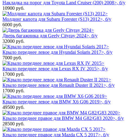
Накладка на порог для Toyota Land Cruiser (200) 2008>, б/у
10900
руб.
Молдинг капота для Subaru Forester (S13) 2012>, б/у
6000
руб.
Дверь багажника для Geely Cityray 2024>, б/у
32000
руб.
Крыло переднее левое для Hyundai Solaris 2017>, б/у
7000
руб.
Крыло переднее левое для Lexus RX IV 2015>, б/у
17000
руб.
Крыло переднее левое для Renault Duster II 2021>, б/у
17000
руб.
Крыло переднее левое для BMW X6 G06 2019>, б/у
49500
руб.
Крыло переднее правое для BMW M4 G82/G83 2020>, б/у
28500
руб.
Крыло переднее правое для Mazda CX 5 2017>, б/у