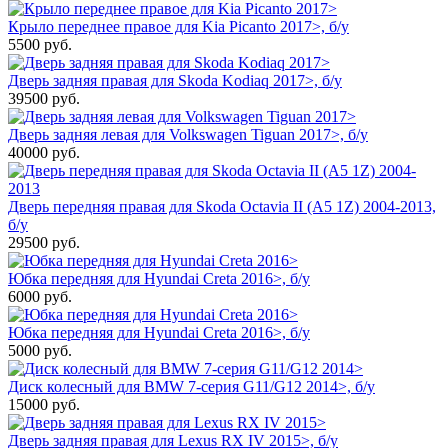
Крыло переднее правое для Kia Picanto 2017>, б/у
5500
руб.
Дверь задняя правая для Skoda Kodiaq 2017>, б/у
39500
руб.
Дверь задняя левая для Volkswagen Tiguan 2017>, б/у
40000
руб.
Дверь передняя правая для Skoda Octavia II (A5 1Z) 2004-2013,
б/у
29500
руб.
Юбка передняя для Hyundai Creta 2016>, б/у
6000
руб.
Юбка передняя для Hyundai Creta 2016>, б/у
5000
руб.
Диск колесный для BMW 7-серия G11/G12 2014>, б/у
15000
руб.
Дверь задняя правая для Lexus RX IV 2015>, б/у