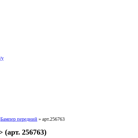
/у
»
Бампер передний
»
арт.256763
 (арт. 256763)