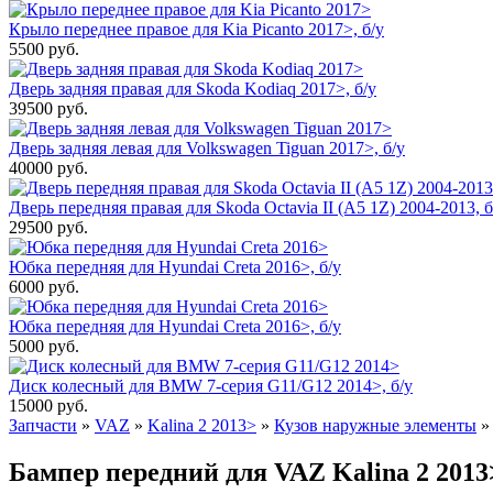
Крыло переднее правое для Kia Picanto 2017>, б/у
5500
руб.
Дверь задняя правая для Skoda Kodiaq 2017>, б/у
39500
руб.
Дверь задняя левая для Volkswagen Tiguan 2017>, б/у
40000
руб.
Дверь передняя правая для Skoda Octavia II (A5 1Z) 2004-2013, б
29500
руб.
Юбка передняя для Hyundai Creta 2016>, б/у
6000
руб.
Юбка передняя для Hyundai Creta 2016>, б/у
5000
руб.
Диск колесный для BMW 7-серия G11/G12 2014>, б/у
15000
руб.
Запчасти
»
VAZ
»
Kalina 2 2013>
»
Кузов наружные элементы
Бампер передний для VAZ Kalina 2 2013>