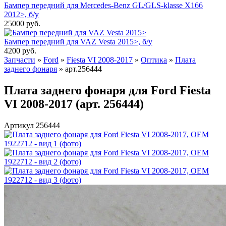
Бампер передний для Mercedes-Benz GL/GLS-klasse X166
2012>, б/у
25000
руб.
Бампер передний для VAZ Vesta 2015>, б/у
4200
руб.
Запчасти
»
Ford
»
Fiesta VI 2008-2017
»
Оптика
»
Плата
заднего фонаря
»
арт.256444
Плата заднего фонаря для Ford Fiesta
VI 2008-2017 (арт. 256444)
Артикул 256444