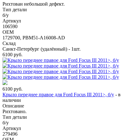
Рихтован небольшой дефект.
Тип детали
б/у
Артикул
106590
OEM
1729700, PBM51-A16008-AD
Склад
Санкт-Петербург (удалённый) - 1шт.
6100
руб.
6100
руб.
Крыло переднее правое для Ford Focus III 2011>, б/у
-
в
наличии
Описание
Рихтовано.
Тип детали
б/у
Артикул
279496
OEM