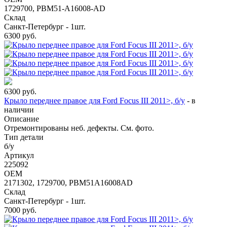
1729700, PBM51-A16008-AD
Склад
Санкт-Петербург - 1шт.
6300
руб.
6300
руб.
Крыло переднее правое для Ford Focus III 2011>, б/у
-
в
наличии
Описание
Отремонтированы неб. дефекты. См. фото.
Тип детали
б/у
Артикул
225092
OEM
2171302, 1729700, PBM51A16008AD
Склад
Санкт-Петербург - 1шт.
7000
руб.