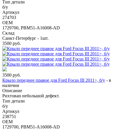
Тип детали
б/у
Артикул
274703
OEM
1729700, PBM51-A16008-AD
Склад
Санкт-Петербург - 1шт.
3500
руб.
3500
руб.
Крыло переднее правое для Ford Focus III 2011>, б/у
-
в
наличии
Описание
Рихтован небольшой дефект.
Тип детали
б/у
Артикул
238751
OEM
1729700, PBM51-A16008-AD