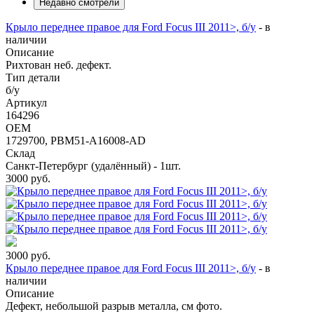
Недавно смотрели
Крыло переднее правое для Ford Focus III 2011>, б/у
-
в
наличии
Описание
Рихтован неб. дефект.
Тип детали
б/у
Артикул
164296
OEM
1729700, PBM51-A16008-AD
Склад
Санкт-Петербург (удалённый) - 1шт.
3000
руб.
3000
руб.
Крыло переднее правое для Ford Focus III 2011>, б/у
-
в
наличии
Описание
Дефект, небольшой разрыв металла, см фото.