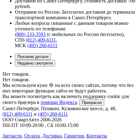
Доставим по Санкт-Петербургу, стоимость доставки 700
рублей.
Отправим по России. Бесплатно доставим до терминала
транспортной компании в Санкт-Петербурге.
Любые вопросы связанные с данным товаром можно
уточнить по телефонам:
(800) 333-3593
(с мобильных по России бесплатно)
,
СПб
(812) 409-6111
,
МСК
(495) 260-6111
Похожие детали
Недавно смотрели
Нет товаров.
Нет товаров.
Мы используем куки 🍪 на всех своих сайтах, потому что без
них некоторые функции сайта не будут работать.
Вы можете посмотреть как включить поддержку cookie для
своего браузера в
помощи Яндекса
.
Прекрасно
Санкт-Петербург
,
Пушкин, Кузьминское шоссе, д. 48
,
(812) 409-6111
и
(495) 260-6111
ООО СмартАвто
2006-2026
ПН-ПТ
10:00
-
20:00
,
СБ
10:00
-
15:00
Запчасти
,
Оплата
,
Доставка
,
Гарантия
,
Контакты