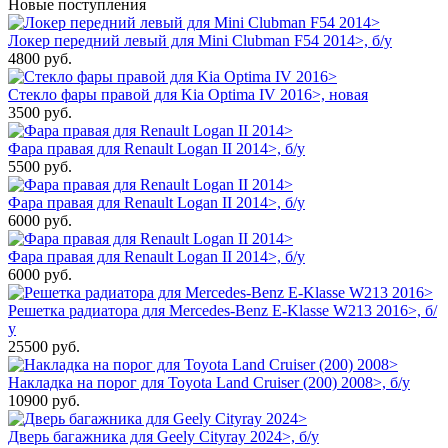
Новые поступления
Локер передний левый для Mini Clubman F54 2014>, б/у
4800
руб.
Стекло фары правой для Kia Optima IV 2016>, новая
3500
руб.
Фара правая для Renault Logan II 2014>, б/у
5500
руб.
Фара правая для Renault Logan II 2014>, б/у
6000
руб.
Фара правая для Renault Logan II 2014>, б/у
6000
руб.
Решетка радиатора для Mercedes-Benz E-Klasse W213 2016>, б/
у
25500
руб.
Накладка на порог для Toyota Land Cruiser (200) 2008>, б/у
10900
руб.
Дверь багажника для Geely Cityray 2024>, б/у