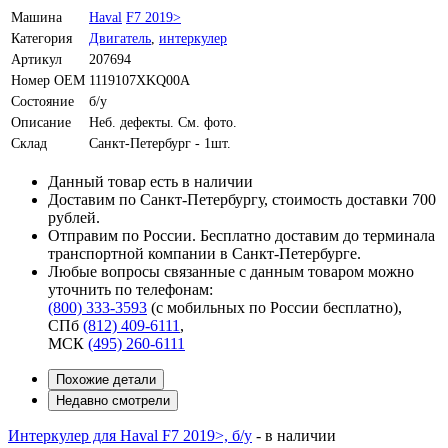
Машина
Haval
F7 2019>
Категория
Двигатель
,
интеркулер
Артикул
207694
Номер OEM
1119107XKQ00A
Состояние
б/у
Описание
Неб. дефекты. См. фото.
Склад
Санкт-Петербург - 1шт.
Данный товар есть в наличии
Доставим по Санкт-Петербургу, стоимость доставки 700
рублей.
Отправим по России. Бесплатно доставим до терминала
транспортной компании в Санкт-Петербурге.
Любые вопросы связанные с данным товаром можно
уточнить по телефонам:
(800) 333-3593
(с мобильных по России бесплатно)
,
СПб
(812) 409-6111
,
МСК
(495) 260-6111
Похожие детали
Недавно смотрели
Интеркулер для Haval F7 2019>, б/у
-
в наличии