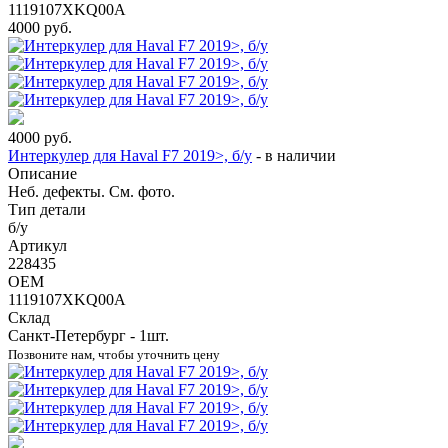
1119107XKQ00A
4000
руб.
4000
руб.
Интеркулер для Haval F7 2019>, б/у
-
в наличии
Описание
Неб. дефекты. См. фото.
Тип детали
б/у
Артикул
228435
OEM
1119107XKQ00A
Склад
Санкт-Петербург - 1шт.
Позвоните нам, чтобы уточнить цену