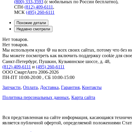
(800) 333-3593
(с мобильных по России бесплатно)
,
СПб
(812) 409-6111
,
МСК
(495) 260-6111
Похожие детали
Недавно смотрели
Нет товаров.
Нет товаров.
Мы используем куки 🍪 на всех своих сайтах, потому что без н
Вы можете посмотреть как включить поддержку cookie для свое
Санкт-Петербург
,
Пушкин, Кузьминское шоссе, д. 48
,
(812) 409-6111
и
(495) 260-6111
ООО СмартАвто
2006-2026
ПН-ПТ
10:00
-
20:00
,
СБ
10:00
-
15:00
Запчасти
,
Оплата
,
Доставка
,
Гарантия
,
Контакты
Политика персональных данных
,
Карта сайта
Вся представленная на сайте информация, касающаяся техничес
является публичной офертой, определяемой положениями Стать