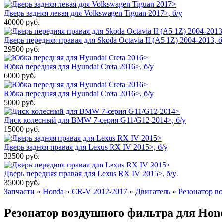
Дверь задняя левая для Volkswagen Tiguan 2017>, б/у
40000
руб.
Дверь передняя правая для Skoda Octavia II (A5 1Z) 2004-2013, б
29500
руб.
Юбка передняя для Hyundai Creta 2016>, б/у
6000
руб.
Юбка передняя для Hyundai Creta 2016>, б/у
5000
руб.
Диск колесный для BMW 7-серия G11/G12 2014>, б/у
15000
руб.
Дверь задняя правая для Lexus RX IV 2015>, б/у
33500
руб.
Дверь передняя правая для Lexus RX IV 2015>, б/у
35000
руб.
Запчасти
»
Honda
»
CR-V 2012-2017
»
Двигатель
»
Резонатор в
Резонатор воздушного фильтра для Hond