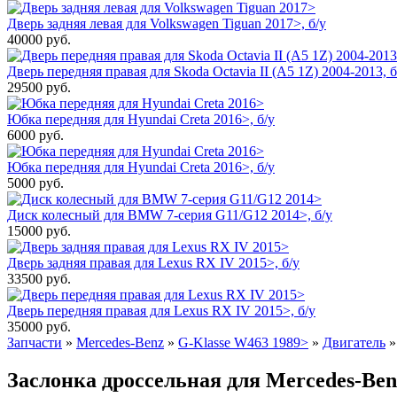
Дверь задняя левая для Volkswagen Tiguan 2017>, б/у
40000
руб.
Дверь передняя правая для Skoda Octavia II (A5 1Z) 2004-2013, б
29500
руб.
Юбка передняя для Hyundai Creta 2016>, б/у
6000
руб.
Юбка передняя для Hyundai Creta 2016>, б/у
5000
руб.
Диск колесный для BMW 7-серия G11/G12 2014>, б/у
15000
руб.
Дверь задняя правая для Lexus RX IV 2015>, б/у
33500
руб.
Дверь передняя правая для Lexus RX IV 2015>, б/у
35000
руб.
Запчасти
»
Mercedes-Benz
»
G-Klasse W463 1989>
»
Двигатель
Заслонка дроссельная для Mercedes-Benz