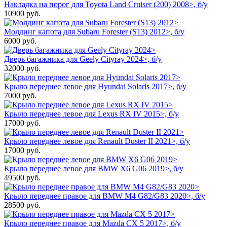
Накладка на порог для Toyota Land Cruiser (200) 2008>, б/у
10900
руб.
Молдинг капота для Subaru Forester (S13) 2012>, б/у
6000
руб.
Дверь багажника для Geely Cityray 2024>, б/у
32000
руб.
Крыло переднее левое для Hyundai Solaris 2017>, б/у
7000
руб.
Крыло переднее левое для Lexus RX IV 2015>, б/у
17000
руб.
Крыло переднее левое для Renault Duster II 2021>, б/у
17000
руб.
Крыло переднее левое для BMW X6 G06 2019>, б/у
49500
руб.
Крыло переднее правое для BMW M4 G82/G83 2020>, б/у
28500
руб.
Крыло переднее правое для Mazda CX 5 2017>, б/у