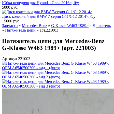
Юбка передняя для Hyundai Creta 2016>, б/у
5000
руб.
Диск колесный для BMW 7-серия G11/G12 2014>, б/у
15000
руб.
Запчасти
»
Mercedes-Benz
»
G-Klasse W463 1989>
»
Двигатель
»
Натяжитель цепи
»
арт.221003
Натяжитель цепи для Mercedes-Benz
G-Klasse W463 1989> (арт. 221003)
Артикул 221003