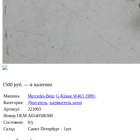
1500
руб.
—
в наличии
Машина
Mercedes-Benz
G-Klasse W463 1989>
Категория
Двигатель
,
натяжитель цепи
Артикул
221003
Номер OEM
A6540500300
Состояние
б/у
Склад
Санкт-Петербург - 1шт.