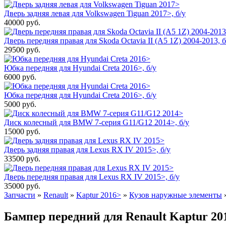
Дверь задняя левая для Volkswagen Tiguan 2017>, б/у
40000
руб.
Дверь передняя правая для Skoda Octavia II (A5 1Z) 2004-2013, б
29500
руб.
Юбка передняя для Hyundai Creta 2016>, б/у
6000
руб.
Юбка передняя для Hyundai Creta 2016>, б/у
5000
руб.
Диск колесный для BMW 7-серия G11/G12 2014>, б/у
15000
руб.
Дверь задняя правая для Lexus RX IV 2015>, б/у
33500
руб.
Дверь передняя правая для Lexus RX IV 2015>, б/у
35000
руб.
Запчасти
»
Renault
»
Kaptur 2016>
»
Кузов наружные элементы
Бампер передний для Renault Kaptur 201