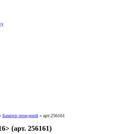
/у
»
Бампер передний
»
арт.256161
6> (арт. 256161)