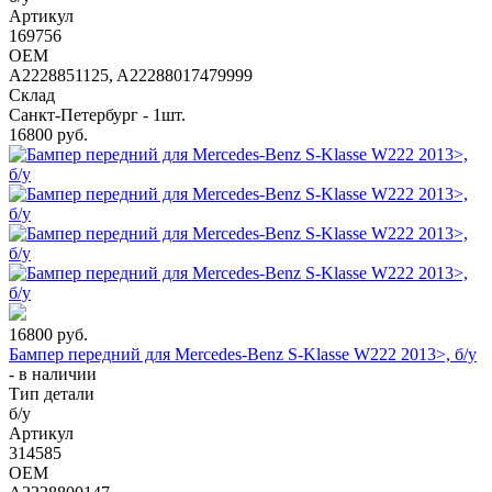
Артикул
169756
OEM
A2228851125, A22288017479999
Склад
Санкт-Петербург - 1шт.
16800
руб.
16800
руб.
Бампер передний для Mercedes-Benz S-Klasse W222 2013>, б/у
-
в наличии
Тип детали
б/у
Артикул
314585
OEM