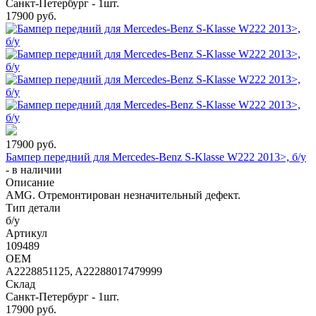
Санкт-Петербург - 1шт.
17900
руб.
17900
руб.
Бампер передний для Mercedes-Benz S-Klasse W222 2013>, б/у
-
в наличии
Описание
AMG. Отремонтирован незначительный дефект.
Тип детали
б/у
Артикул
109489
OEM
A2228851125, A22288017479999
Склад
Санкт-Петербург - 1шт.
17900
руб.