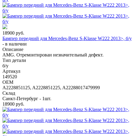
18900
руб.
Бампер передний для Mercedes-Benz S-Klasse W222 2013>, б/у
-
в наличии
Описание
AMG. Отремонтирован незначительный дефект.
Тип детали
б/у
Артикул
149520
OEM
A2228851125, A2228851225, A22288017479999
Склад
Санкт-Петербург - 1шт.
18900
руб.