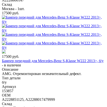
A2228800147
Склад
Москва - 1шт.
17500
руб.
17500
руб.
Бампер передний для Mercedes-Benz S-Klasse W222 2013>, б/у
-
в наличии
Описание
AMG. Отремонтирован незначительный дефект.
Тип детали
б/у
Артикул
153857
OEM
A2228851125, A22288017479999
Склад