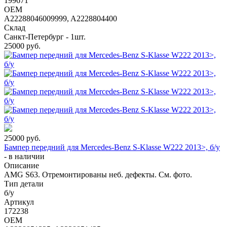
199671
OEM
A22288046009999, A2228804400
Склад
Санкт-Петербург - 1шт.
25000
руб.
25000
руб.
Бампер передний для Mercedes-Benz S-Klasse W222 2013>, б/у
-
в наличии
Описание
AMG S63. Отремонтированы неб. дефекты. См. фото.
Тип детали
б/у
Артикул
172238
OEM