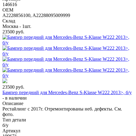
146616
OEM
A2228856100, A22288095009999
Склад
Москва - 1шт.
23500
руб.
23500
руб.
Бампер передний для Mercedes-Benz S-Klasse W222 2013>, б/у
-
в наличии
Описание
Рестайлинг с 2017г. Отремонтированы неб. дефекты. См.
фото.
Тип детали
б/у
Артикул