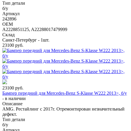
Тип детали
б/у
Артикул
242896
OEM
A2228851125, A22288017479999
Склад
Санкт-Петербург - 1шт.
23100
руб.
23100
руб.
Бампер передний для Mercedes-Benz S-Klasse W222 2013>, б/у
-
в наличии
Описание
AMG. Рестайлинг с 2017г. Отремонтирован незначительный
дефект.
Тип детали
б/у
Артикул