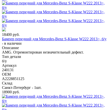
18400
руб.
Бампер передний для Mercedes-Benz S-Klasse W222 2013>, б/у
-
в наличии
Описание
AMG. Отремонтирован незначительный дефект.
Тип детали
б/у
Артикул
240131
OEM
A2228851125
Склад
Санкт-Петербург - 1шт.
18900
руб.