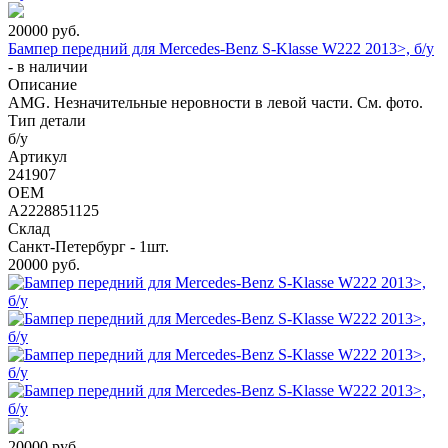
20000
руб.
Бампер передний для Mercedes-Benz S-Klasse W222 2013>, б/у
-
в наличии
Описание
AMG. Незначительные неровности в левой части. См. фото.
Тип детали
б/у
Артикул
241907
OEM
A2228851125
Склад
Санкт-Петербург - 1шт.
20000
руб.
20000
руб.