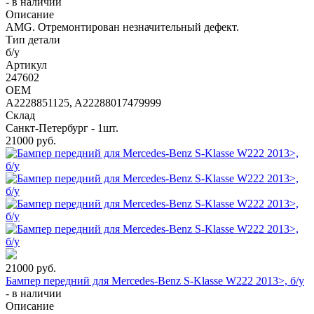
-
в наличии
Описание
AMG. Отремонтирован незначительный дефект.
Тип детали
б/у
Артикул
247602
OEM
A2228851125, A22288017479999
Склад
Санкт-Петербург - 1шт.
21000
руб.
21000
руб.
Бампер передний для Mercedes-Benz S-Klasse W222 2013>, б/у
-
в наличии
Описание