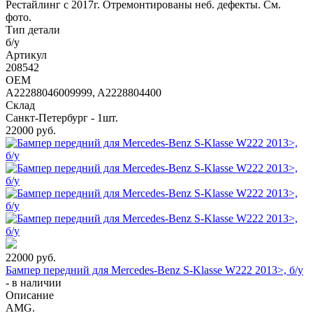
Рестайлинг с 2017г. Отремонтированы неб. дефекты. См.
фото.
Тип детали
б/у
Артикул
208542
OEM
A22288046009999, A2228804400
Склад
Санкт-Петербург - 1шт.
22000
руб.
22000
руб.
Бампер передний для Mercedes-Benz S-Klasse W222 2013>, б/у
-
в наличии
Описание
AMG.