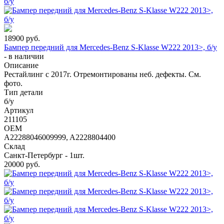
18900
руб.
Бампер передний для Mercedes-Benz S-Klasse W222 2013>, б/у
-
в наличии
Описание
Рестайлинг с 2017г. Отремонтированы неб. дефекты. См.
фото.
Тип детали
б/у
Артикул
211105
OEM
A22288046009999, A2228804400
Склад
Санкт-Петербург - 1шт.
20000
руб.