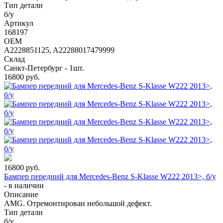
Тип детали
б/у
Артикул
168197
OEM
A2228851125, A22288017479999
Склад
Санкт-Петербург - 1шт.
16800
руб.
16800
руб.
Бампер передний для Mercedes-Benz S-Klasse W222 2013>, б/у
-
в наличии
Описание
AMG. Отремонтирован небольшой дефект.
Тип детали
б/у