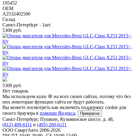
195452
OEM
A2532402500
Склад
Санкт-Петербург - 1шт.
5300
руб.
5300
руб.
Нет товаров.
Мы используем куки 🍪 на всех своих сайтах, потому что без
них некоторые функции сайта не будут работать.
Вы можете посмотреть как включить поддержку cookie для
своего браузера в
помощи Яндекса
.
Прекрасно
Санкт-Петербург
,
Пушкин, Кузьминское шоссе, д. 48
,
(812) 409-6111
и
(495) 260-6111
ООО СмартАвто
2006-2026
ПН-ПТ
10:00
-
20:00
,
СБ
10:00
-
15:00