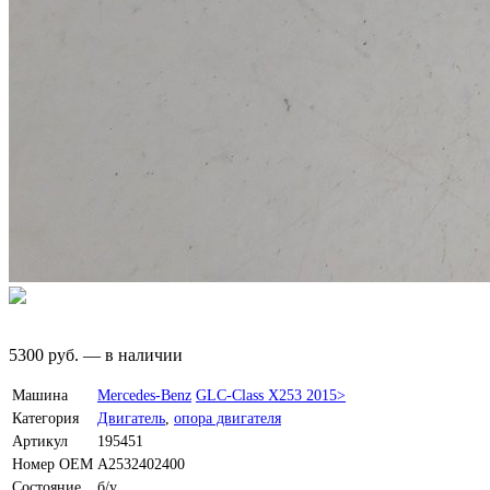
5300
руб.
—
в наличии
Машина
Mercedes-Benz
GLC-Class X253 2015>
Категория
Двигатель
,
опора двигателя
Артикул
195451
Номер OEM
A2532402400
Состояние
б/у