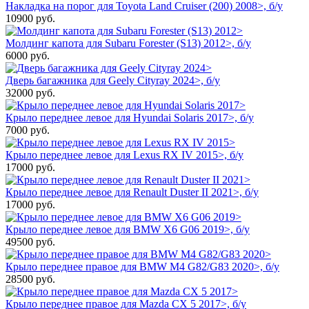
Накладка на порог для Toyota Land Cruiser (200) 2008>, б/у
10900
руб.
Молдинг капота для Subaru Forester (S13) 2012>, б/у
6000
руб.
Дверь багажника для Geely Cityray 2024>, б/у
32000
руб.
Крыло переднее левое для Hyundai Solaris 2017>, б/у
7000
руб.
Крыло переднее левое для Lexus RX IV 2015>, б/у
17000
руб.
Крыло переднее левое для Renault Duster II 2021>, б/у
17000
руб.
Крыло переднее левое для BMW X6 G06 2019>, б/у
49500
руб.
Крыло переднее правое для BMW M4 G82/G83 2020>, б/у
28500
руб.
Крыло переднее правое для Mazda CX 5 2017>, б/у