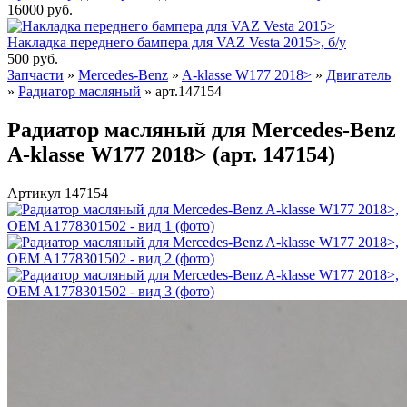
16000
руб.
Накладка переднего бампера для VAZ Vesta 2015>, б/у
500
руб.
Запчасти
»
Mercedes-Benz
»
A-klasse W177 2018>
»
Двигатель
»
Радиатор масляный
»
арт.147154
Радиатор масляный для Mercedes-Benz
A-klasse W177 2018> (арт. 147154)
Артикул 147154