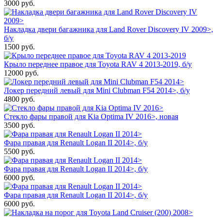
3000
руб.
Накладка двери багажника для Land Rover Discovery IV 2009>,
б/у
1500
руб.
Крыло переднее правое для Toyota RAV 4 2013-2019, б/у
12000
руб.
Локер передний левый для Mini Clubman F54 2014>, б/у
4800
руб.
Стекло фары правой для Kia Optima IV 2016>, новая
3500
руб.
Фара правая для Renault Logan II 2014>, б/у
5500
руб.
Фара правая для Renault Logan II 2014>, б/у
6000
руб.
Фара правая для Renault Logan II 2014>, б/у
6000
руб.