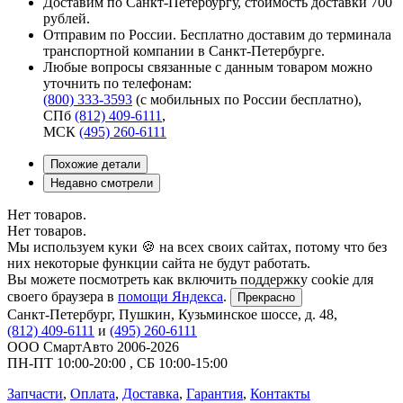
Доставим по Санкт-Петербургу, стоимость доставки 700
рублей.
Отправим по России. Бесплатно доставим до терминала
транспортной компании в Санкт-Петербурге.
Любые вопросы связанные с данным товаром можно
уточнить по телефонам:
(800) 333-3593
(с мобильных по России бесплатно)
,
СПб
(812) 409-6111
,
МСК
(495) 260-6111
Похожие детали
Недавно смотрели
Нет товаров.
Нет товаров.
Мы используем куки 🍪 на всех своих сайтах, потому что без
них некоторые функции сайта не будут работать.
Вы можете посмотреть как включить поддержку cookie для
своего браузера в
помощи Яндекса
.
Прекрасно
Санкт-Петербург
,
Пушкин, Кузьминское шоссе, д. 48
,
(812) 409-6111
и
(495) 260-6111
ООО СмартАвто
2006-2026
ПН-ПТ
10:00
-
20:00
,
СБ
10:00
-
15:00
Запчасти
,
Оплата
,
Доставка
,
Гарантия
,
Контакты