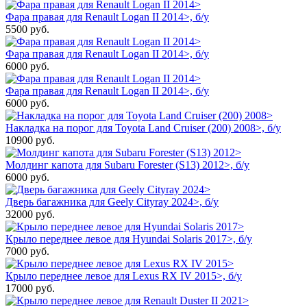
Фара правая для Renault Logan II 2014>, б/у
5500
руб.
Фара правая для Renault Logan II 2014>, б/у
6000
руб.
Фара правая для Renault Logan II 2014>, б/у
6000
руб.
Накладка на порог для Toyota Land Cruiser (200) 2008>, б/у
10900
руб.
Молдинг капота для Subaru Forester (S13) 2012>, б/у
6000
руб.
Дверь багажника для Geely Cityray 2024>, б/у
32000
руб.
Крыло переднее левое для Hyundai Solaris 2017>, б/у
7000
руб.
Крыло переднее левое для Lexus RX IV 2015>, б/у
17000
руб.