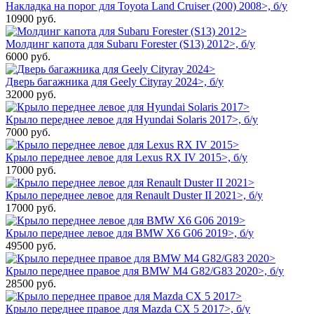
Накладка на порог для Toyota Land Cruiser (200) 2008>, б/у
10900
руб.
Молдинг капота для Subaru Forester (S13) 2012>, б/у
6000
руб.
Дверь багажника для Geely Cityray 2024>, б/у
32000
руб.
Крыло переднее левое для Hyundai Solaris 2017>, б/у
7000
руб.
Крыло переднее левое для Lexus RX IV 2015>, б/у
17000
руб.
Крыло переднее левое для Renault Duster II 2021>, б/у
17000
руб.
Крыло переднее левое для BMW X6 G06 2019>, б/у
49500
руб.
Крыло переднее правое для BMW M4 G82/G83 2020>, б/у
28500
руб.
Крыло переднее правое для Mazda CX 5 2017>, б/у