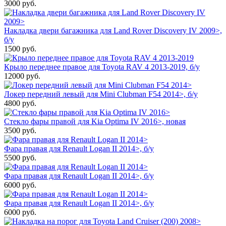
3000
руб.
Накладка двери багажника для Land Rover Discovery IV 2009>,
б/у
1500
руб.
Крыло переднее правое для Toyota RAV 4 2013-2019, б/у
12000
руб.
Локер передний левый для Mini Clubman F54 2014>, б/у
4800
руб.
Стекло фары правой для Kia Optima IV 2016>, новая
3500
руб.
Фара правая для Renault Logan II 2014>, б/у
5500
руб.
Фара правая для Renault Logan II 2014>, б/у
6000
руб.
Фара правая для Renault Logan II 2014>, б/у
6000
руб.