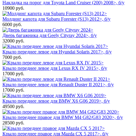
Накладка на порог для Toyota Land Cruiser (200) 2008>, б/у
10900
руб.
Молдинг капота для Subaru Forester (S13) 2012>, б/у
6000
руб.
Дверь багажника для Geely Cityray 2024>, б/у
32000
руб.
Крыло переднее левое для Hyundai Solaris 2017>, б/у
7000
руб.
Крыло переднее левое для Lexus RX IV 2015>, б/у
17000
руб.
Крыло переднее левое для Renault Duster II 2021>, б/у
17000
руб.
Крыло переднее левое для BMW X6 G06 2019>, б/у
49500
руб.
Крыло переднее правое для BMW M4 G82/G83 2020>, б/у
28500
руб.
Крыло переднее правое для Mazda CX 5 2017>, б/у