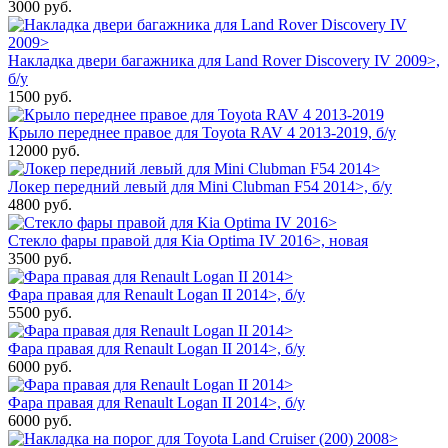
3000
руб.
Накладка двери багажника для Land Rover Discovery IV 2009>,
б/у
1500
руб.
Крыло переднее правое для Toyota RAV 4 2013-2019, б/у
12000
руб.
Локер передний левый для Mini Clubman F54 2014>, б/у
4800
руб.
Стекло фары правой для Kia Optima IV 2016>, новая
3500
руб.
Фара правая для Renault Logan II 2014>, б/у
5500
руб.
Фара правая для Renault Logan II 2014>, б/у
6000
руб.
Фара правая для Renault Logan II 2014>, б/у
6000
руб.