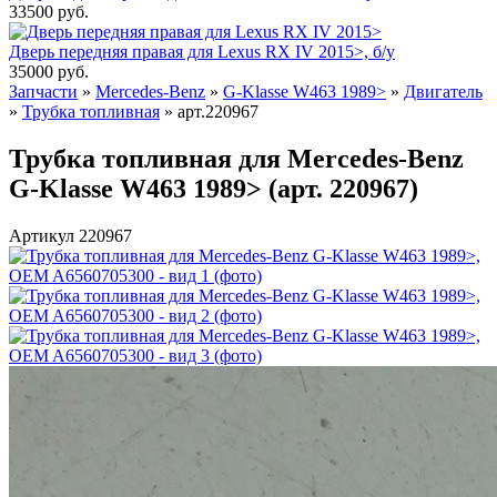
33500
руб.
Дверь передняя правая для Lexus RX IV 2015>, б/у
35000
руб.
Запчасти
»
Mercedes-Benz
»
G-Klasse W463 1989>
»
Двигатель
»
Трубка топливная
»
арт.220967
Трубка топливная для Mercedes-Benz
G-Klasse W463 1989> (арт. 220967)
Артикул 220967