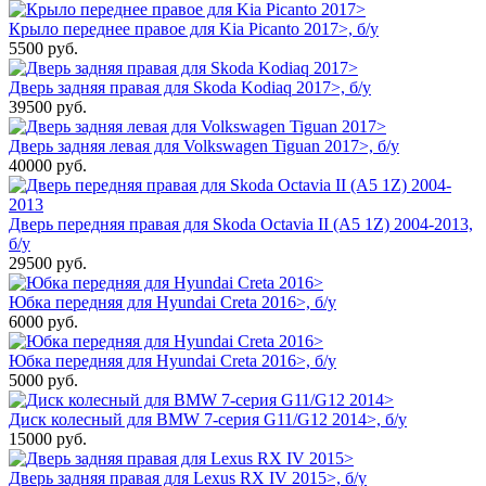
Крыло переднее правое для Kia Picanto 2017>, б/у
5500
руб.
Дверь задняя правая для Skoda Kodiaq 2017>, б/у
39500
руб.
Дверь задняя левая для Volkswagen Tiguan 2017>, б/у
40000
руб.
Дверь передняя правая для Skoda Octavia II (A5 1Z) 2004-2013,
б/у
29500
руб.
Юбка передняя для Hyundai Creta 2016>, б/у
6000
руб.
Юбка передняя для Hyundai Creta 2016>, б/у
5000
руб.
Диск колесный для BMW 7-серия G11/G12 2014>, б/у
15000
руб.
Дверь задняя правая для Lexus RX IV 2015>, б/у