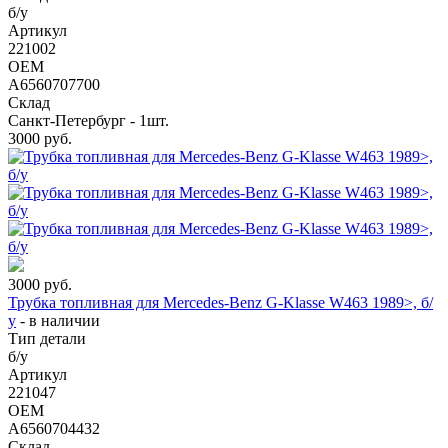
б/у
Артикул
221002
OEM
A6560707700
Склад
Санкт-Петербург - 1шт.
3000
руб.
3000
руб.
Трубка топливная для Mercedes-Benz G-Klasse W463 1989>, б/
у
-
в наличии
Тип детали
б/у
Артикул
221047
OEM
A6560704432
Склад