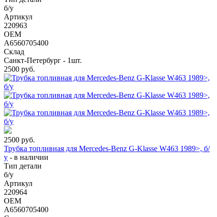
б/у
Артикул
220963
OEM
A6560705400
Склад
Санкт-Петербург - 1шт.
2500
руб.
2500
руб.
Трубка топливная для Mercedes-Benz G-Klasse W463 1989>, б/
у
-
в наличии
Тип детали
б/у
Артикул
220964
OEM
A6560705400