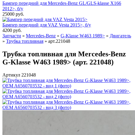
Бампер передний для Mercedes-Benz GL/GLS-klasse X166
2012>, б/у
25000
руб.
Бампер передний для VAZ Vesta 2015>, б/у
4200
руб.
Запчасти
»
Mercedes-Benz
»
G-Klasse W463 1989>
»
Двигатель
»
Трубка топливная
»
арт.221048
Трубка топливная для Mercedes-Benz
G-Klasse W463 1989> (арт. 221048)
Артикул 221048